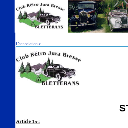
L'association >
S
Article 1
:
er